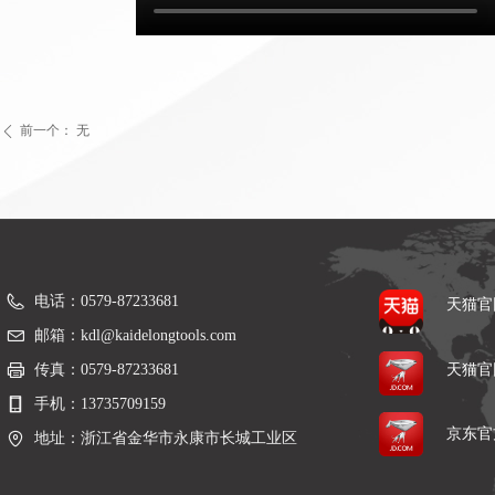
前一个：
无
ꄴ
电话：
0579-87233681
天猫官
邮箱：
kdl@kaidelongtools.com
传真：
0579-87233681
天猫官
手机：
13735709159
京东官
地址：
浙江省金华市永康市长城工业区